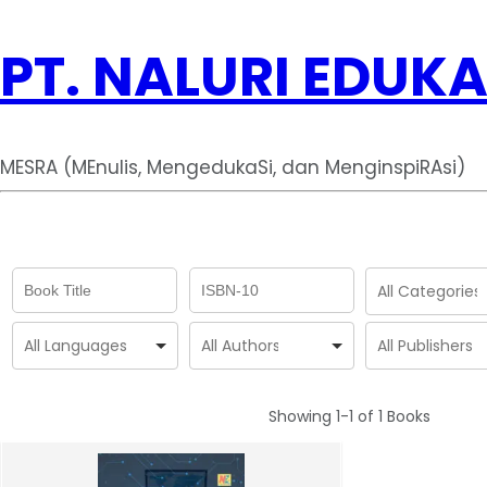
PT. NALURI EDUKA
MESRA (MEnulis, MengedukaSi, dan MenginspiRAsi)
Showing
1-1 of 1
Books