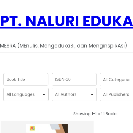
PT. NALURI EDUKA
MESRA (MEnulis, MengedukaSi, dan MenginspiRAsi)
Showing
1-1 of 1
Books