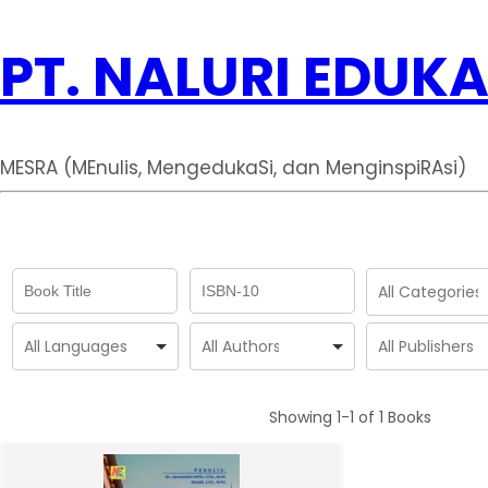
PT. NALURI EDUKA
MESRA (MEnulis, MengedukaSi, dan MenginspiRAsi)
Showing
1-1 of 1
Books