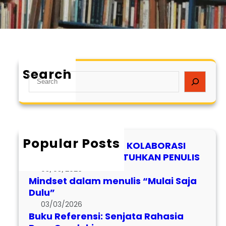
Search
S
e
a
r
c
h
Popular Posts
DAFTAR JUDUL BUKU KOLABORASI
YANG MASIH MEMBUTUHKAN PENULIS
03/03/2026
Mindset dalam menulis “Mulai Saja
Dulu”
03/03/2026
Buku Referensi: Senjata Rahasia