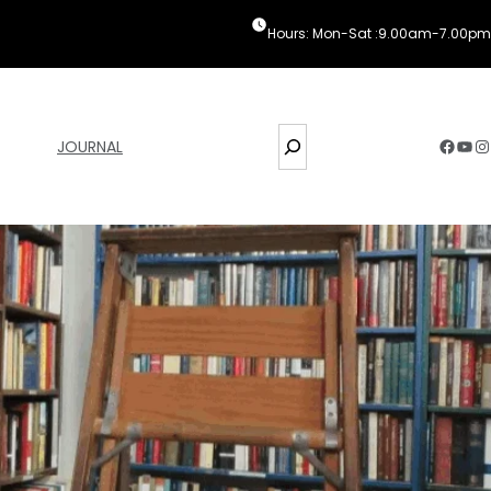
Hours: Mon-Sat :9.00am-7.00pm
S
Facebook
YouTube
Instagram
JOURNAL
e
a
r
c
h