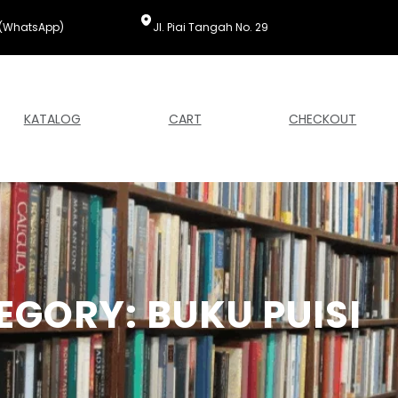
(WhatsApp)
Jl. Piai Tangah No. 29
KATALOG
CART
CHECKOUT
EGORY:
BUKU PUISI