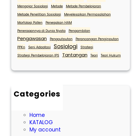
Mengajar Sosiologi
Metode
Metode Pembelajaran
Metode Penelitian Sosiologi
Meyelesaikan Permasalahan
Morfologi Pollen
Penegakan HAM
Penerapannya di Dunia Nyata
Pengambilan
Pengawasan
Pengoutputan
Perancangan Penginputan
Sosiologi
PPKn
Seni Adaptasi
Strategi
Tantangan
Strategi Pembelajaran IPS
Teori
Teori Hukum
Categories
Cart
Checkout
Home
KATALOG
My account