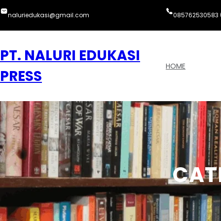
Skip
naluriedukasi@gmail.com
085762530583 
to
content
PT. NALURI EDUKASI
HOME
PRESS
CAT