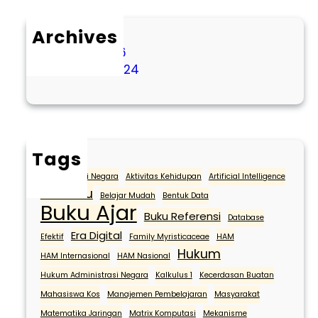
Archives
March 2026
October 2024
Tags
Administrasi Negara
Aktivitas Kehidupan
Artificial Intelligence
Bawaslu
Belajar Mudah
Bentuk Data
Buku Ajar
Buku Referensi
Database
Era Digital
Efektif
Family Myristicaceae
HAM
Hukum
HAM Internasional
HAM Nasional
Hukum Administrasi Negara
Kalkulus 1
Kecerdasan Buatan
Mahasiswa Kos
Manajemen Pembelajaran
Masyarakat
Matematika Jaringan
Matrix Komputasi
Mekanisme