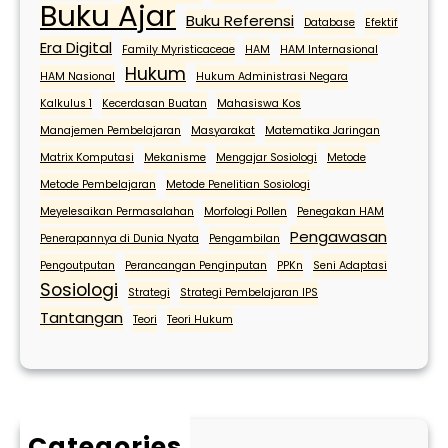
E
Buku Ajar
Buku Referensi
Database
Efektif
N
Era Digital
U
Family Myristicaceae
HAM
HAM Internasional
Hukum
L
HAM Nasional
Hukum Administrasi Negara
I
Kalkulus 1
Kecerdasan Buatan
Mahasiswa Kos
S
Manajemen Pembelajaran
Masyarakat
Matematika Jaringan
Matrix Komputasi
Mekanisme
Mengajar Sosiologi
Metode
Metode Pembelajaran
Metode Penelitian Sosiologi
Meyelesaikan Permasalahan
Morfologi Pollen
Penegakan HAM
Pengawasan
Penerapannya di Dunia Nyata
Pengambilan
Pengoutputan
Perancangan Penginputan
PPKn
Seni Adaptasi
Sosiologi
Strategi
Strategi Pembelajaran IPS
Tantangan
Teori
Teori Hukum
Categories