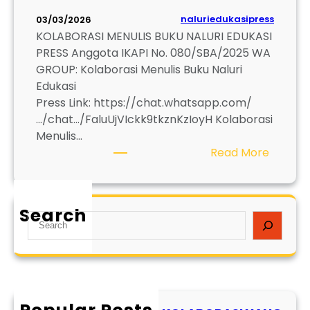
naluriedukasipress
03/03/2026
KOLABORASI MENULIS BUKU NALURI EDUKASI
PRESS Anggota IKAPI No. 080/SBA/2025 WA
GROUP: Kolaborasi Menulis Buku Naluri
Edukasi
Press Link: https://chat.whatsapp.com/
…/chat…/FaluUjVIckk9tkznKzIoyH Kolaborasi
Menulis…
:
Read More
D
A
F
Search
S
T
e
A
a
R
r
J
c
U
h
D