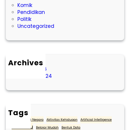
Komik
G
Pendidikan
M
Politik
A
Uncategorized
S
I
H
M
E
Archives
M
B
March 2026
U
October 2024
T
U
H
K
A
Tags
N
Administrasi Negara
Aktivitas Kehidupan
Artificial Intelligence
P
Bawaslu
Belajar Mudah
Bentuk Data