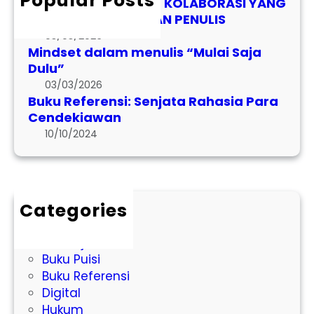
Popular Posts
DAFTAR JUDUL BUKU KOLABORASI YANG
U
MASIH MEMBUTUHKAN PENULIS
L
03/03/2026
B
Mindset dalam menulis “Mulai Saja
U
Dulu”
K
03/03/2026
U
Buku Referensi: Senjata Rahasia Para
K
Cendekiawan
O
10/10/2024
L
A
B
O
Categories
R
Book Chapter
A
Buku Ajar
S
Buku Puisi
I
Buku Referensi
Y
Digital
A
Hukum
N