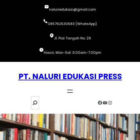
Skip
naluriedukasi@gmail.com
to
content
085762530583 (WhatsApp)
Jl. Piai Tangah No. 29
Hours: Mon-Sat :9.00am-7.00pm
PT. NALURI EDUKASI PRESS
S
Facebook
YouTube
Instagram
e
a
r
c
h